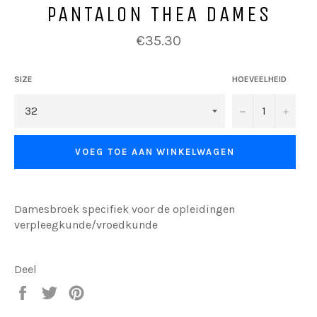
PANTALON THEA DAMES
Normale
€35.30
prijs
SIZE
HOEVEELHEID
−
+
VOEG TOE AAN WINKELWAGEN
Damesbroek specifiek voor de opleidingen
verpleegkunde/vroedkunde
Deel
Deel
Tweet
Pin
op
op
op