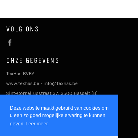
Facebook
Twitter
Pinterest
VOLG ONS
Facebook
ONZE GEGEVENS
TexHas BVBA
www.texhas.be - info@texhas.be
Sint-Corneliusstraat 37, 3500 Hasselt (B)
BE 0537408011
Deze website maakt gebruikt van cookies om
+32 (0)468 33 17 88
u een zo goed mogelijke ervaring te kunnen
geven
Leer meer
© 2026,
TexHas
.