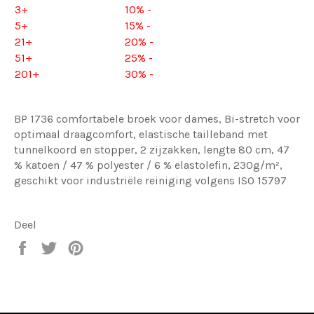
3+
10% -
5+
15% -
21+
20% -
51+
25% -
201+
30% -
BP 1736 comfortabele broek voor dames,
Bi-stretch voor
optimaal draagcomfort, elastische tailleband met
tunnelkoord en stopper, 2 zijzakken, lengte 80 cm, 47
% katoen / 47 % polyester / 6 % elastolefin, 230g/m²,
geschikt voor industriële reiniging volgens ISO 15797
Deel
Deel
Tweet
Pin
op
op
op
Facebook
Twitter
Pinterest